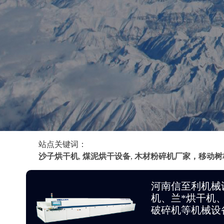
站点关键词：
沙子烘干机
,
煤泥烘干设备
,
木材粉碎机厂家，移动树
河南信至利机械
机、兰*烘干机
破碎机等机械设