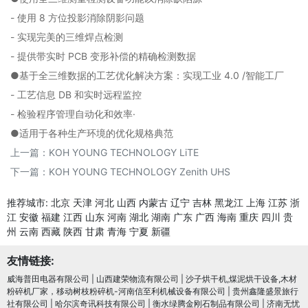
- 使用 8 方位投影消除阴影问题
- 实现完美的三维焊点检测
- 提供带实时 PCB 变形补偿的精确检测数据
●基于全三维数据的工艺优化解决方案：实现工业 4.0 /智能工厂
- 工艺信息 DB 和实时远程监控
- 检验程序管理自动化和效率·
●适用于各种生产环境的优化规格典范
上一篇：
KOH YOUNG TECHNOLOGY LiTE
下一篇：
KOH YOUNG TECHNOLOGY Zenith UHS
推荐城市:
北京
天津
河北
山西
内蒙古
辽宁
吉林
黑龙江
上海
江苏
浙
江
安徽
福建
江西
山东
河南
湖北
湖南
广东
广西
海南
重庆
四川
贵
州
云南
西藏
陕西
甘肃
青海
宁夏
新疆
友情链接:
威海普田电器有限公司
|
山西建荣物流有限公司
|
沙子烘干机,煤泥烘干设备,木材
粉碎机厂家，移动树枝粉碎机-河南信至利机械设备有限公司
|
贵州鑫隆盛景旅行
社有限公司
|
哈尔滨奇讯科技有限公司
|
衡水绿腾金刚石制品有限公司
|
济南无忧