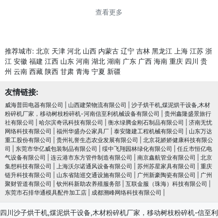
查看更多
推荐城市:
北京
天津
河北
山西
内蒙古
辽宁
吉林
黑龙江
上海
江苏
浙
江
安徽
福建
江西
山东
河南
湖北
湖南
广东
广西
海南
重庆
四川
贵
州
云南
西藏
陕西
甘肃
青海
宁夏
新疆
友情链接:
威海普田电器有限公司
|
山西建荣物流有限公司
|
沙子烘干机,煤泥烘干设备,木材
粉碎机厂家，移动树枝粉碎机-河南信至利机械设备有限公司
|
贵州鑫隆盛景旅行
社有限公司
|
哈尔滨奇讯科技有限公司
|
衡水绿腾金刚石制品有限公司
|
济南无忧
网络科技有限公司
|
福州华盛办公家具厂
|
泰安隆建工程机械有限公司
|
山东万达
重工股份有限公司
|
贵州礼誉生态农业发展有限公司
|
北京花娇娇健康科技有限公
司
|
东莞市华亿威包装制品有限公司
|
绥中飞翔园林绿化有限公司
|
任丘市恒亿电
气设备有限公司
|
连云港市东方管件制造有限公司
|
南京鑫航管业有限公司
|
北京
集想科技有限公司
|
上海沃尔诺通风设备有限公司
|
苏州苏星家具有限公司
|
重庆
链升科技有限公司
|
山东省陆巡交通设施有限公司
|
广州新豪陶瓷有限公司
|
广州
聚财管道有限公司
|
钦州科新助农养殖服务部
|
互联金服（珠海）科技有限公司
|
东莞市石排华通模具配件加工店
|
成都溯峰网络科技有限公司
|
四川沙子烘干机,煤泥烘干设备,木材粉碎机厂家，移动树枝粉碎机-信至利