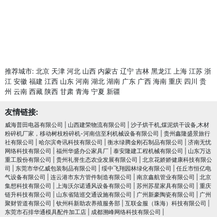
推荐城市:
北京
天津
河北
山西
内蒙古
辽宁
吉林
黑龙江
上海
江苏
浙
江
安徽
福建
江西
山东
河南
湖北
湖南
广东
广西
海南
重庆
四川
贵
州
云南
西藏
陕西
甘肃
青海
宁夏
新疆
友情链接:
威海普田电器有限公司
|
山西建荣物流有限公司
|
沙子烘干机,煤泥烘干设备,木材
粉碎机厂家，移动树枝粉碎机-河南信至利机械设备有限公司
|
贵州鑫隆盛景旅行
社有限公司
|
哈尔滨奇讯科技有限公司
|
衡水绿腾金刚石制品有限公司
|
济南无忧
网络科技有限公司
|
福州华盛办公家具厂
|
泰安隆建工程机械有限公司
|
山东万达
重工股份有限公司
|
贵州礼誉生态农业发展有限公司
|
北京花娇娇健康科技有限公
司
|
东莞市华亿威包装制品有限公司
|
绥中飞翔园林绿化有限公司
|
任丘市恒亿电
气设备有限公司
|
连云港市东方管件制造有限公司
|
南京鑫航管业有限公司
|
北京
集想科技有限公司
|
上海沃尔诺通风设备有限公司
|
苏州苏星家具有限公司
|
重庆
链升科技有限公司
|
山东省陆巡交通设施有限公司
|
广州新豪陶瓷有限公司
|
广州
聚财管道有限公司
|
钦州科新助农养殖服务部
|
互联金服（珠海）科技有限公司
|
东莞市石排华通模具配件加工店
|
成都溯峰网络科技有限公司
|