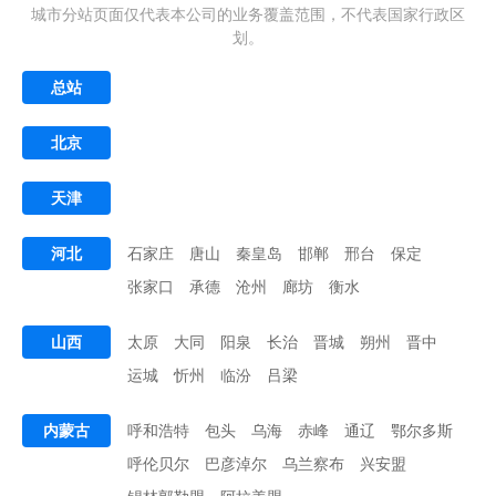
城市分站页面仅代表本公司的业务覆盖范围，不代表国家行政区
划。
总站
北京
天津
河北
石家庄
唐山
秦皇岛
邯郸
邢台
保定
张家口
承德
沧州
廊坊
衡水
山西
太原
大同
阳泉
长治
晋城
朔州
晋中
运城
忻州
临汾
吕梁
内蒙古
呼和浩特
包头
乌海
赤峰
通辽
鄂尔多斯
呼伦贝尔
巴彦淖尔
乌兰察布
兴安盟