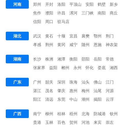
河南
郑州
开封
洛阳
平顶山
安阳
鹤壁
新乡
焦作
濮阳
许昌
漯河
三门峡
南阳
商丘
信阳
周口
驻马店
湖北
武汉
黄石
十堰
宜昌
襄樊
鄂州
荆门
孝感
荆州
黄冈
咸宁
随州
恩施
神农架
湖南
长沙
株洲
湘潭
衡阳
邵阳
岳阳
常德
张家界
益阳
郴州
永州
怀化
娄底
湘西
广东
广州
韶关
深圳
珠海
汕头
佛山
江门
湛江
茂名
肇庆
惠州
梅州
汕尾
河源
阳江
清远
东莞
中山
潮州
揭阳
云浮
广西
南宁
柳州
桂林
梧州
北海
防城港
钦州
贵港
玉林
百色
贺州
河池
来宾
崇左