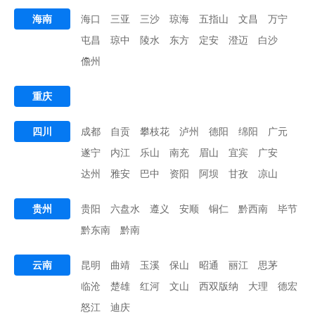
海南
海口
三亚
三沙
琼海
五指山
文昌
万宁
屯昌
琼中
陵水
东方
定安
澄迈
白沙
儋州
重庆
四川
成都
自贡
攀枝花
泸州
德阳
绵阳
广元
遂宁
内江
乐山
南充
眉山
宜宾
广安
达州
雅安
巴中
资阳
阿坝
甘孜
凉山
贵州
贵阳
六盘水
遵义
安顺
铜仁
黔西南
毕节
黔东南
黔南
云南
昆明
曲靖
玉溪
保山
昭通
丽江
思茅
临沧
楚雄
红河
文山
西双版纳
大理
德宏
怒江
迪庆