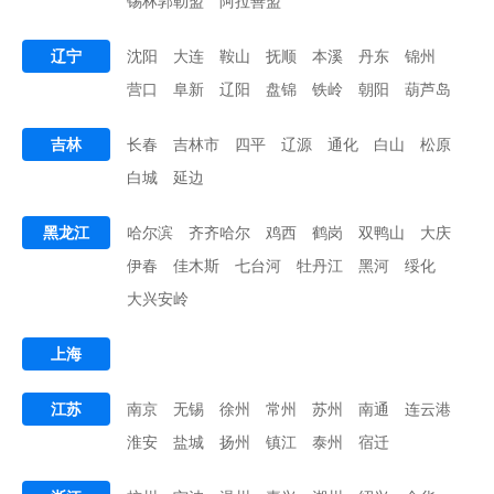
锡林郭勒盟
阿拉善盟
辽宁
沈阳
大连
鞍山
抚顺
本溪
丹东
锦州
营口
阜新
辽阳
盘锦
铁岭
朝阳
葫芦岛
吉林
长春
吉林市
四平
辽源
通化
白山
松原
白城
延边
黑龙江
哈尔滨
齐齐哈尔
鸡西
鹤岗
双鸭山
大庆
伊春
佳木斯
七台河
牡丹江
黑河
绥化
大兴安岭
上海
江苏
南京
无锡
徐州
常州
苏州
南通
连云港
淮安
盐城
扬州
镇江
泰州
宿迁