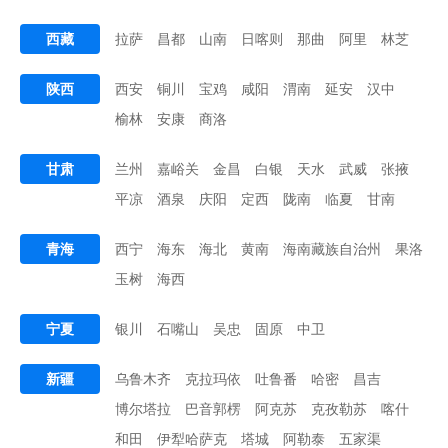
西藏
拉萨
昌都
山南
日喀则
那曲
阿里
林芝
陕西
西安
铜川
宝鸡
咸阳
渭南
延安
汉中
榆林
安康
商洛
甘肃
兰州
嘉峪关
金昌
白银
天水
武威
张掖
平凉
酒泉
庆阳
定西
陇南
临夏
甘南
青海
西宁
海东
海北
黄南
海南藏族自治州
果洛
玉树
海西
宁夏
银川
石嘴山
吴忠
固原
中卫
新疆
乌鲁木齐
克拉玛依
吐鲁番
哈密
昌吉
博尔塔拉
巴音郭楞
阿克苏
克孜勒苏
喀什
和田
伊犁哈萨克
塔城
阿勒泰
五家渠