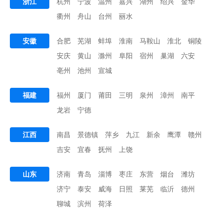
浙江
杭州
宁波
温州
嘉兴
湖州
绍兴
金华
衢州
舟山
台州
丽水
安徽
合肥
芜湖
蚌埠
淮南
马鞍山
淮北
铜陵
安庆
黄山
滁州
阜阳
宿州
巢湖
六安
亳州
池州
宣城
福建
福州
厦门
莆田
三明
泉州
漳州
南平
龙岩
宁德
江西
南昌
景德镇
萍乡
九江
新余
鹰潭
赣州
吉安
宜春
抚州
上饶
山东
济南
青岛
淄博
枣庄
东营
烟台
潍坊
济宁
泰安
威海
日照
莱芜
临沂
德州
聊城
滨州
荷泽