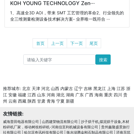
KOH YOUNG TECHNOLOGY Zen···
1、高速全3D AOI，带来 SMT 工艺管理的革命2、行业领先的
全三维测量检测设备技术解决方案- 业界唯一既符合 ···
首页
上一页
下一页
尾页
搜索
推荐城市:
北京
天津
河北
山西
内蒙古
辽宁
吉林
黑龙江
上海
江苏
浙
江
安徽
福建
江西
山东
河南
湖北
湖南
广东
广西
海南
重庆
四川
贵
州
云南
西藏
陕西
甘肃
青海
宁夏
新疆
友情链接:
威海普田电器有限公司
|
山西建荣物流有限公司
|
沙子烘干机,煤泥烘干设备,木材
粉碎机厂家，移动树枝粉碎机-河南信至利机械设备有限公司
|
贵州鑫隆盛景旅行
社有限公司
|
哈尔滨奇讯科技有限公司
|
衡水绿腾金刚石制品有限公司
|
济南无忧