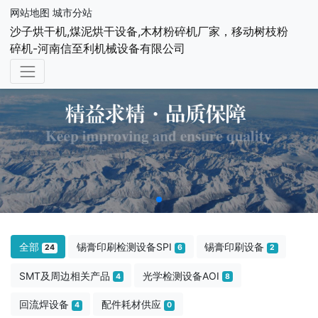
网站地图
城市分站
沙子烘干机,煤泥烘干设备,木材粉碎机厂家，移动树枝粉
碎机-河南信至利机械设备有限公司
全部
锡膏印刷检测设备SPI
锡膏印刷设备
24
6
2
SMT及周边相关产品
光学检测设备AOI
4
8
回流焊设备
配件耗材供应
4
0